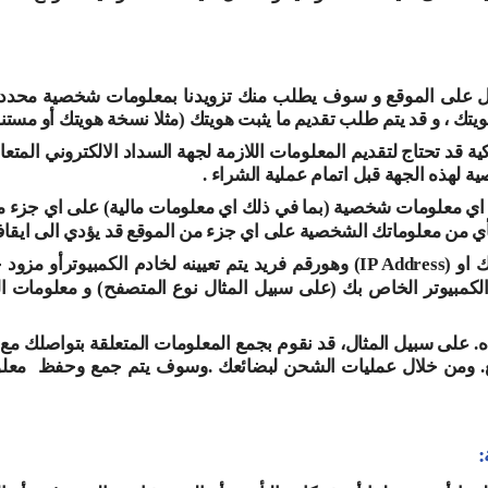
جيل على الموقع و سوف يطلب منك تزويدنا بمعلومات شخصية محدد
ك ، و قد يتم طلب تقديم ما يثبت هويتك (مثلا نسخة هويتك أو مستند
قد تحتاج لتقديم المعلومات اللازمة لجهة السداد الالكتروني المتعاق
لهذه الجهة قبل اتمام عملية الشراء .
ال اي معلومات شخصية (بما في ذلك اي معلومات مالية) على اي جزء 
لأي من معلوماتك الشخصية على اي جزء من الموقع قد يؤدي الى ايق
 او
(IP Address)
وهو
رقم فريد يتم تعيينه لخادم الكمبيوتر
أو مزود 
لكمبيوتر الخاص بك (على سبيل المثال نوع المتصفح) و معلومات ا
على سبيل المثال، قد نقوم بجمع المعلومات المتعلقة بتواصلك مع فر
قع. ومن خلال عمليات الشحن لبضائعك .
وسوف يتم جمع وحفظ
معلو
: