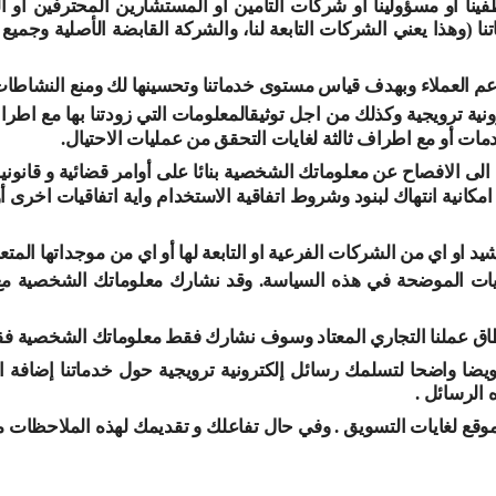
و مسؤولينا أو شركات التأمين أو المستشارين المحترفين أو الوكل
(وهذا يعني الشركات التابعة لنا، والشركة القابضة الأصلية وجم
لعملاء وبهدف قياس مستوى خدماتنا وتحسينها لك ومنع النشاطات غير
ية ترويجية وكذلك من اجل توثيق
المعلومات التي زودتنا بها مع اطر
دمات أو مع اطراف ثالثة لغايات التحقق من عمليات الاحتيال
.
 الى الافصاح عن معلوماتك الشخصية بنائا على أوامر قضائية و قانوني
مكانية انتهاك لبنود وشروط اتفاقية الاستخدام واية اتفاقيات اخرى أو
او اي من الشركات الفرعية او التابعة لها أو اي من موجداتها المت
لغايات الموضحة في هذه السياسة. وقد نشارك معلوماتك الشخصية م
طاق عملنا التجاري المعتاد وسوف نشارك فقط معلوماتك الشخصية ف
يضا واضحا لتسلمك رسائل إلكترونية ترويجية حول خدماتنا إضافة 
 الرسائل .
موقع لغايات التسويق . وفي حال تفاعلك و تقديمك لهذه الملاحظات
م