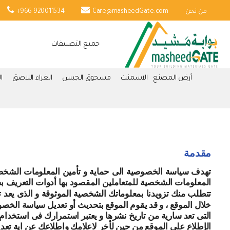
من نحن
Care@masheedGate.com
+966 920011534
جميع التصنيفات
أرض المصنع
الاسمنت
مسحوق الجبس
الغراء اللاصق
ا
مقدمة
تهدف سياسة الخصوصية الى حماية و تأمين المعلومات الشخصية 
المعلومات الشخصية للمتعاملين المقصود بها أدوات التعريف بشخ
تتطلب منك تزويدنا بمعلوماتك الشخصية الموثوقة و الذى يعد تز
خلال الموقع ، و قد يقوم الموقع بتحديث أو تعديل سياسة الخص
التى تعد سارية من تاريخ نشرها و يعتبر استمرارك فى استخدا
الإطلاع على الموقع من حين لأخر لاعلامك واطلاعك عن اية تع