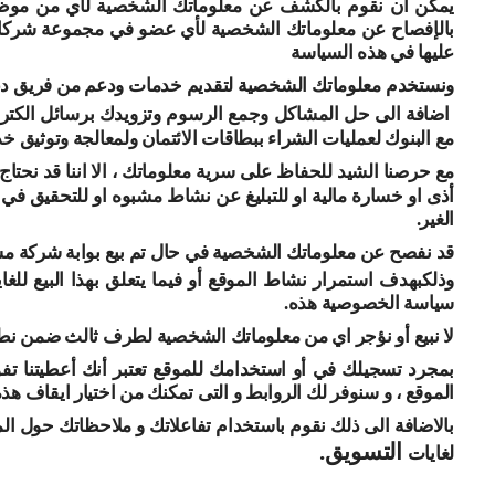
يمكن أن نقوم بالكشف عن معلوماتك الشخصية لأي من موظفينا أ
بالإفصاح عن معلوماتك الشخصية لأي عضو في مجموعة شركاتنا 
عليها في هذه السياسة
ونستخدم معلوماتك الشخصية لتقديم خدمات ودعم من فريق دعم ا
اضافة الى حل المشاكل وجمع الرسوم وتزويدك برسائل الكترون
مع البنوك لعمليات الشراء ببطاقات الائتمان ولمعالجة وتوثيق خ
مع حرصنا الشيد للحفاظ على سرية معلوماتك ، الا اننا قد نحتاج
أذى او خسارة مالية او للتبليغ عن نشاط مشبوه او للتحقيق في ا
الغير
.
قد نفصح عن معلوماتك الشخصية في حال تم بيع بوابة شركة مشيد 
وذلك
بهدف استمرار نشاط الموقع أو فيما يتعلق بهذا البيع ل
سياسة الخصوصية هذه.
لا نبيع أو نؤجر اي من معلوماتك الشخصية لطرف ثالث ضمن ن
بمجرد تسجيلك في أو استخدامك للموقع تعتبر أنك أعطيتنا تفو
الموقع ، و سنوفر لك الروابط و التى تمكنك من اختيار ايقاف هذه
بالاضافة الى ذلك نقوم باستخدام تفاعلاتك و ملاحظاتك حول ال
التسويق.
لغايات