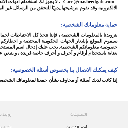
Care@masheedgate.com
. لا يجوز لك استخدام أدوات الات
الالكترونية وقد نقوم بترشيحها يدويًا للتحقق من الرسائل غير 
حماية معلوماتك الشخصية:
بتزويدنا بالمعلومات الشخصية ، فإننا نتخذ كل الاحتياطات لح
سيقوم الموقع بإشعار الجهات الحكومية المختصة و اخطاركم و ا
خصوصية معلوماتكم الشخصية. يجب عليك إدخال اسم المستخدم وك
بعناية باستخدام أرقام و أحرف و أحرف خاصة فريدة ، و ينبغي علي
كيف يمكنك الاتصال بنا بخصوص أسئلة الخصوصية:
إذا كانت لديك أسئلة أو مخاوف بشأن جمعنا لمعلوماتك الشخصية
التصنيفات
روابط 
أرض المصنع
اتصل بن