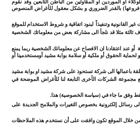
اء أو الموردين أو المقاولين من الباطن التابعين وقد نقوم
يع فروعها) بالقدر الضروري و بشكل معقول للأغراض المنصوص
 القانونية وتنفيذاً
لبنود اتفاقية و شروط الاستخدام للموقع
اف ثالثة مثلا قد نلجأ الى مشاركة بعض من معلوماتك الشخصية
ة
أو عند اعتقادنا ان الافصاح عن معلوماتك الشخصية ربما يمنع
 لحماية الحقوق أو ملكية أو سلامة بوابة مشيد أومستخدمينا أو
علقة باعمالها الى شركة تستحوذ على شركة مشيد او بوابة مشيد
ع مجموعة الشركات الأخرى التابعة لنا للأغراض الموضحة في
قط وفق ما جاء في (سياسة الخصوصية) هذا
.
الى رسائل إلكترونية بخصوص التغيرات والملامح الجديدة على
ن خلال الموقع
تكون وافقت على أن نستخدم هذه الملاحظات