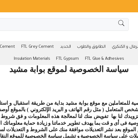
لرمال و الكنكري
الطابوق والطوب
الحديد
FTL Grey Cement
 Cement
Insulation Materials
FTL Gypsum
FTL Glue & Adhesives
سياسة الخصوصية لموقع بوابة مشيد
للمتعاملين مع موقع بوابة مشيد بداية من طريقة استقبال و استلام
ص المتعامل ( مثل رقم الهاتف و البريد الإلكتروني ) بالموقع أو
صفح
ويدك لنا بها
تفويض منك لنا لمعالجة هذه المعلومات و فق شروط سي
وصية فى أى و قت بما يهدف تطوير خدماتنا و زيادة حماية معلوماتك ا
م الموقع بعد نشر التعديلات موافقة منك على الشروط و التعديلات ل
ديلات على سياسة الخصوصية و تشمل سياسة الخصوصية للموقع النقاط 