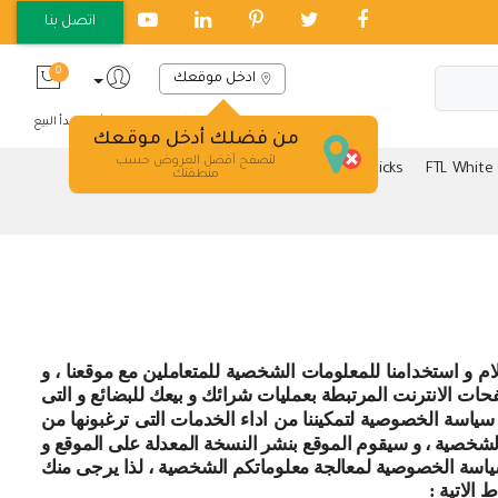
اتصل بنا
0
ادخل موقعك
English
العربية
ابدأ البيع
من فضلك أدخل موقعك
لتصفح أفضل العروض حسب
FTL Sand And Aggregates
FTL Blocks & Bricks
FTL White
منطقتك
 و استخدامنا للمعلومات الشخصية للمتعاملين مع موقعنا ، و
ات الانترنت المرتبطة بعمليات شرائك و بيعك للبضائع و التى
اسة الخصوصية لتمكيننا من اداء الخدمات التى ترغبونها من
لشخصية ، و سيقوم الموقع بنشر النسخة المعدلة على الموقع و
سياسة الخصوصية لمعالجة معلوماتكم الشخصية ، لذا يرجى منك
الاتية :