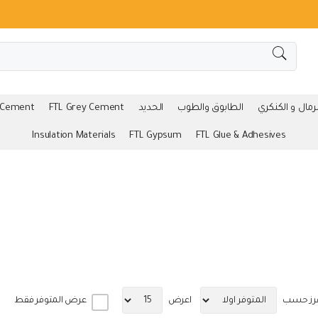
لرمال و الكنكري
الطابوق والطوب
الحديد
FTL Grey Cement
 Cement
Insulation Materials
FTL Gypsum
FTL Glue & Adhesives
رز حسب
اعرض
عرض المتوفر فقط