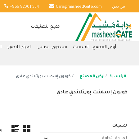
من نحن
Care@masheedGate.com
+966 920011534
جميع التصنيفات
أرض المصنع
الاسمنت
مسحوق الجبس
الغراء اللاصق
ا
الرئيسية
أرض المصنع
كوبون إسمنت بورتلاندي عادي
كوبون إسمنت بورتلاندي عادي
المنتجات
اف
العلامة التجارية