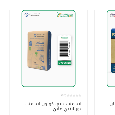
(0.0)
ان
اسمنت ينبع- كوبون اسمنت
بورتلاندي عادي