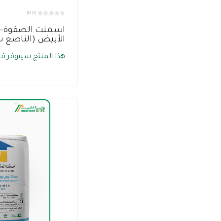
(0.0)
اسمنت الصفوة-
الأبيض (الناصع س
هذا المنتج سيتوفر قري