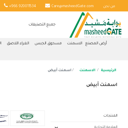
من نحن
Care@masheedGate.com
+966 920011534
جميع التصنيفات
أرض المصنع
الاسمنت
مسحوق الجبس
الغراء اللاصق
ا
الرئيسية
الاسمنت
اسمنت أبيض
اسمنت أبيض
المنتجات
العلامة التجارية